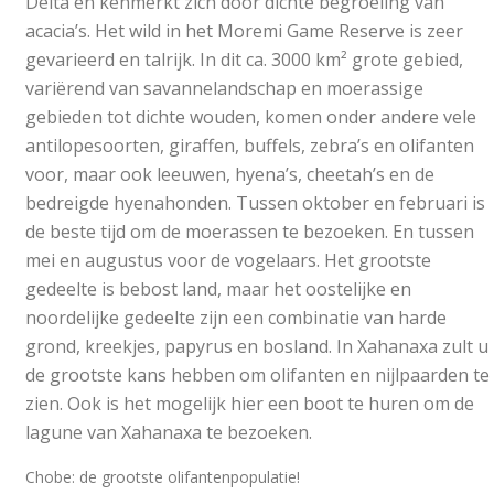
Delta en kenmerkt zich door dichte begroeiing van
acacia’s. Het wild in het Moremi Game Reserve is zeer
gevarieerd en talrijk. In dit ca. 3000 km² grote gebied,
variërend van savannelandschap en moerassige
gebieden tot dichte wouden, komen onder andere vele
antilopesoorten, giraffen, buffels, zebra’s en olifanten
voor, maar ook leeuwen, hyena’s, cheetah’s en de
bedreigde hyenahonden. Tussen oktober en februari is
de beste tijd om de moerassen te bezoeken. En tussen
mei en augustus voor de vogelaars. Het grootste
gedeelte is bebost land, maar het oostelijke en
noordelijke gedeelte zijn een combinatie van harde
grond, kreekjes, papyrus en bosland. In Xahanaxa zult u
de grootste kans hebben om olifanten en nijlpaarden te
zien. Ook is het mogelijk hier een boot te huren om de
lagune van Xahanaxa te bezoeken.
Chobe: de grootste olifantenpopulatie!