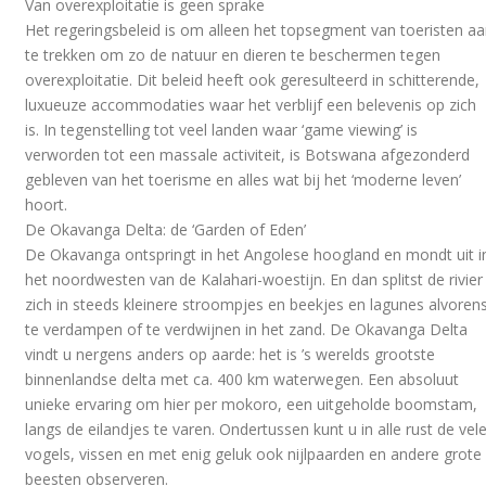
Van overexploitatie is geen sprake
Het regeringsbeleid is om alleen het topsegment van toeristen a
te trekken om zo de natuur en dieren te beschermen tegen
overexploitatie. Dit beleid heeft ook geresulteerd in schitterende,
luxueuze accommodaties waar het verblijf een belevenis op zich
is. In tegenstelling tot veel landen waar ‘game viewing’ is
verworden tot een massale activiteit, is Botswana afgezonderd
gebleven van het toerisme en alles wat bij het ‘moderne leven’
hoort.
De Okavanga Delta: de ‘Garden of Eden’
De Okavanga ontspringt in het Angolese hoogland en mondt uit i
het noordwesten van de Kalahari-woestijn. En dan splitst de rivier
zich in steeds kleinere stroompjes en beekjes en lagunes alvoren
te verdampen of te verdwijnen in het zand. De Okavanga Delta
vindt u nergens anders op aarde: het is ’s werelds grootste
binnenlandse delta met ca. 400 km waterwegen. Een absoluut
unieke ervaring om hier per mokoro, een uitgeholde boomstam,
langs de eilandjes te varen. Ondertussen kunt u in alle rust de vel
vogels, vissen en met enig geluk ook nijlpaarden en andere grote
beesten observeren.